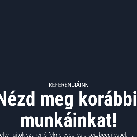
REFERENCIÁINK
Nézd meg korábbi
munkáinkat!
téri ajtók szakértő felméréssel és precíz beépítéssel. Tar