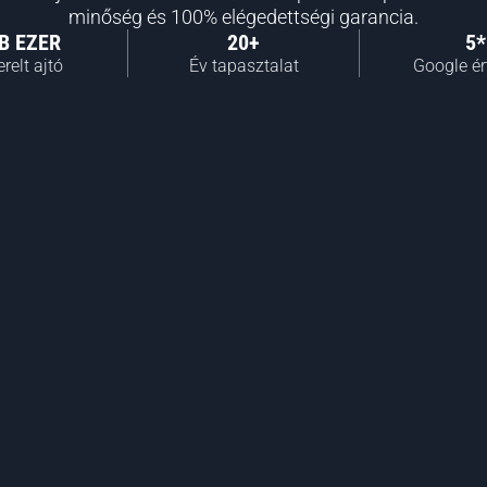
minőség és 100% elégedettségi garancia.
B EZER
20+
5*
relt ajtó
Év tapasztalat
Google ér