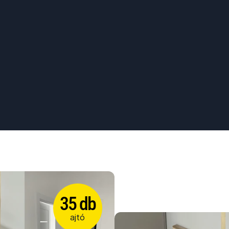
35 db
ajtó